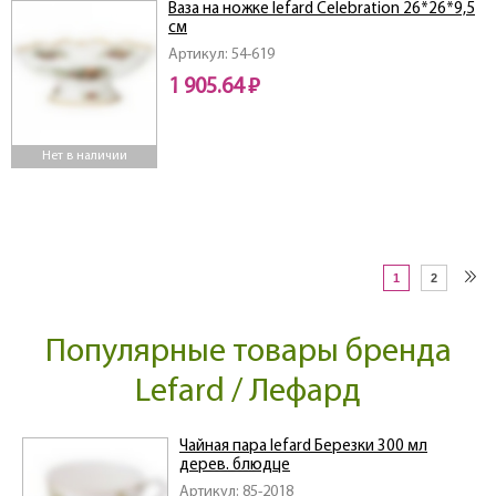
Ваза на ножке lefard Celebration 26*26*9,5
см
Артикул: 54-619
1 905.64 ₽
Нет в наличии
1
2
Популярные товары бренда
Lefard / Лефард
Чайная пара lefard Березки 300 мл
дерев. блюдце
Артикул: 85-2018