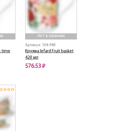
ии
Нет в наличии
Артикул: 104-948
k time
Кружка lefard Fruit basket
420 мл
576.53 ₽
Нет в наличии