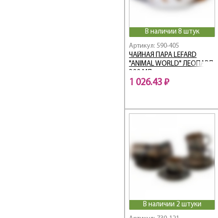
ELEGANCE
Ellice
Emily
В наличии 8 штук
Emma
Артикул: 590-405
EMOTION
ЧАЙНАЯ ПАРА LEFARD
"ANIMAL WORLD" ЛЕОПАРД
Exotic
300 МЛ
Family farm
1 026.43 ₽
Family house
Fantasy
Fashion
Fashion Animals
Fashion Princesses
Fashion Queen
Festival
FLORAL
Flower Fantasy
Flower Field
В наличии 2 штуки
Flower Symphony /
Цветочная Симфония