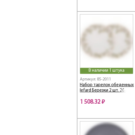
Grand
GRAPHITE
GRASSLAND
Graving
Graving Color
Grey / Грей
Hammer
HAPPY DAY
Happy family
Harmony
В наличии 1 штука
HERBAL
Артикул: 85-2011
High-Tech
Набор тарелок обеденных
lefard Березки 2 шт. 26 см
HOME ATMOSPHERE
Honey bee
1 508.32 ₽
HoReCa
HORSE CLUB
Hospitality /
Хоспиталь
Il Raccolto