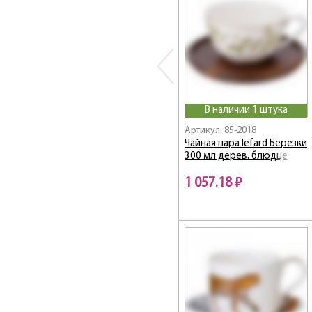
Christmas Collection
CLASSIC
Classic / Классик
Coffee
Coffee Mania
Compliment
Cosmos
В наличии 1 штука
Country Life
Артикул: 85-2018
COZY HOUSE
Чайная пара lefard Березки
300 мл дерев. блюдце
CROWN
CRYSTAL
1 057.18 ₽
Cuero
Dal Mare
Dandelion
Diamant
DIAMANTES
Diamond / Даймонд
DOUBLE-WALL