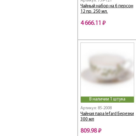
Артикул: 739-121
Чайный набор на 6 персон
Frangrance
12 пр. 250 мл.
Free Line
FRESH
4 666.11 ₽
Fruit Basket
Fruits&More
Funny Friends
Fusion
Garden
GLAM
Glamour и Crown
Glass Legend
Gold
Golden Rose
В наличии 1 штука
Gorgeous
Артикул: 85-2008
GRACE
Чайная пара lefard Березки
300 мл
Grace / Грейс
GRAIN
809.98 ₽