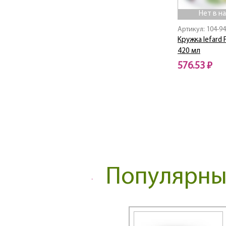
Bluebell
Нет в н
BOHEMA
BON APPETIT
Артикул: 104-9
Botanica
Кружка lefard F
420 мл
BOUQUET
Break Time
576.53 ₽
BREEZE
Нет в наличии
Bronze Classic
BUFFET
Bunny
CAT'S LOVE
Cats love
CELEBRATION
Charm
Популярные
Chef sommelie
Chef sommelier
Chic
Children's Fun