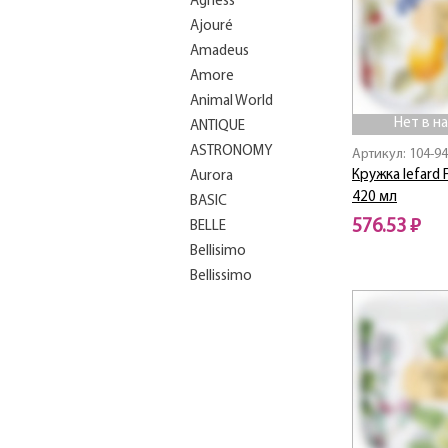
Agness
Ajouré
Amadeus
Amore
Animal World
Нет в н
ANTIQUE
ASTRONOMY
Артикул: 104-9
Кружка lefard F
Aurora
420 мл
BASIC
576.53 ₽
BELLE
Bellisimo
Нет в наличии
Bellissimo
BEST
Bianco Marble
Blackamoor
Blanco
Blau Weiss
Blossom