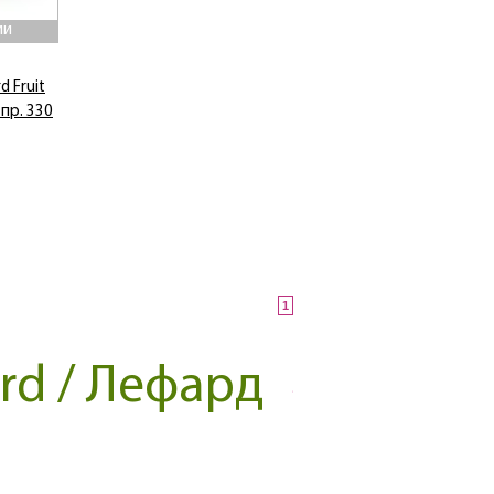
ии
d Fruit
 пр. 330
1
rd / Лефард