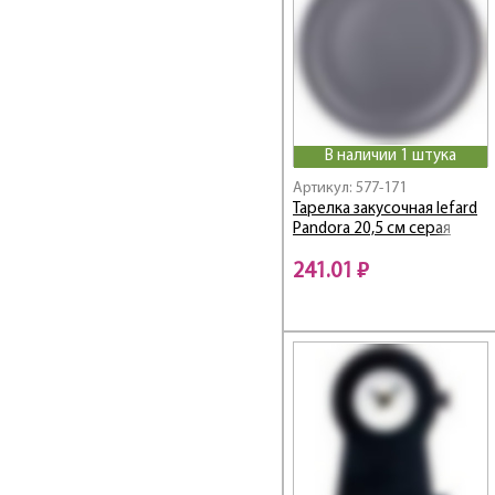
Infinity
INSPIRATION
Iris
Irises
Japan Sakura
В наличии 1 штука
KITCHEN PASSIONS
Kristall
Артикул: 577-171
Тарелка закусочная lefard
Laura / Лаура
Pandora 20,5 см серая
Lefard
Lefard Gold Glass
241.01 ₽
Light Blue
Lilies
Lotus Gold
LOVE
LOVE STORY
LOVE YOU
LUSTER
Maiesty