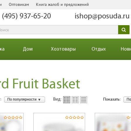
и
Оптовикам
Книга жалоб и предложений
 (495) 937-65-20
ishop@posuda.ru
ка
Дом
Хозтовары
Отдых
Нов
rd Fruit Basket
:
По популярности
По
Вид:
Показать: