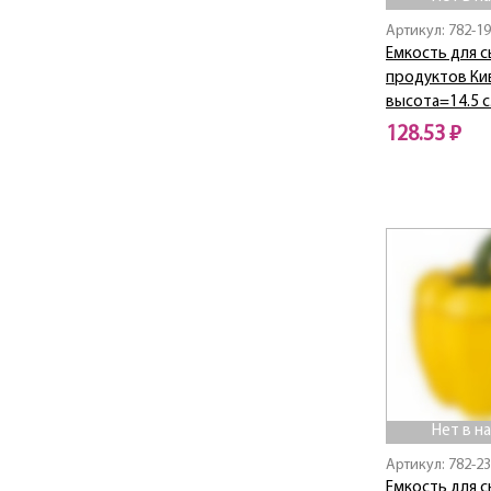
Chef sommelier
Артикул: 782-1
Chic
Емкость для с
Children's Fun
продуктов Кив
Christmas Collection
высота=14.5 с
CLASSIC
128.53 ₽
Classic / Классик
Нет в наличии
Coffee
Coffee Mania
Compliment
Cosmos
Country Life
COZY HOUSE
CROWN
CRYSTAL
Cuero
Dal Mare
Нет в н
Dandelion
Артикул: 782-2
Diamant
Емкость для с