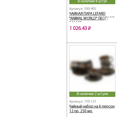
В наличии 8 штук
GRACE
Grace / Грейс
Артикул: 590-405
ЧАЙНАЯ ПАРА LEFARD
GRAIN
"ANIMAL WORLD" ЛЕОПАРД
Grand
300 МЛ
GRAPHITE
1 026.43 ₽
GRASSLAND
Graving
Graving Color
Grey / Грей
Hammer
HAPPY DAY
Happy family
Harmony
HERBAL
High-Tech
В наличии 2 штуки
HOME ATMOSPHERE
Артикул: 739-121
Honey bee
Чайный набор на 6 персон
12 пр. 250 мл.
HoReCa