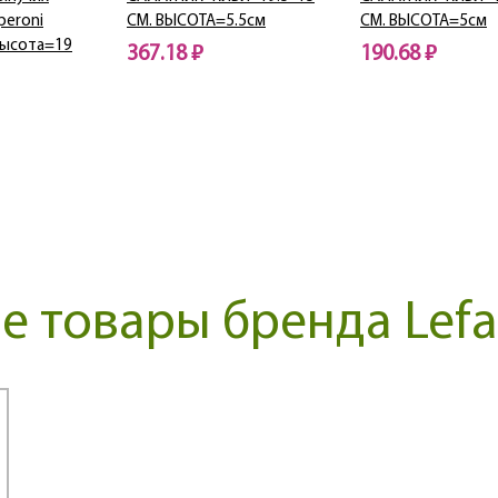
peroni
СМ. ВЫСОТА=5.5см
СМ. ВЫСОТА=5см
 высота=19
367.18 ₽
190.68 ₽
Нет в наличии
Нет в наличии
 товары бренда Lefa