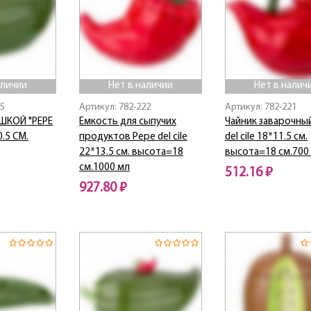
аличии
Нет в наличии
Нет в налич
25
Артикул: 782-222
Артикул: 782-221
ШКОЙ "PEPE
Емкость для сыпучих
Чайник заварочны
0.5 СМ.
продуктов Pepe del cile
del cile 18*11.5 см.
22*13.5 см. высота=18
высота=18 см.700
см.1000 мл
512.16 ₽
927.80 ₽
Нет в наличии
Нет в наличии