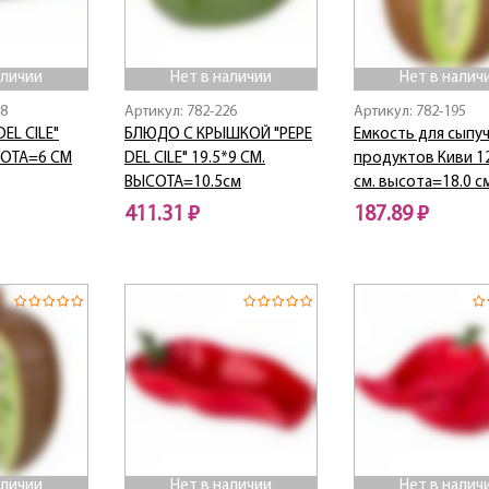
аличии
Нет в наличии
Нет в налич
28
Артикул: 782-226
Артикул: 782-195
EL CILE"
БЛЮДО С КРЫШКОЙ "PEPE
Емкость для сыпу
СОТА=6 СМ
DEL CILE" 19.5*9 СМ.
продуктов Киви 12
ВЫСОТА=10.5см
см. высота=18.0 см
411.31 ₽
187.89 ₽
Нет в наличии
Нет в наличии
аличии
Нет в наличии
Нет в налич