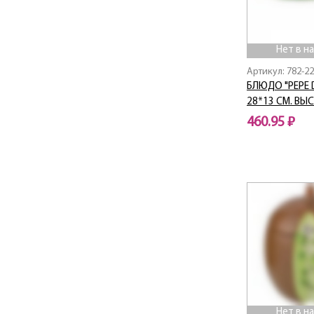
Blanco
Blau Weiss
Blossom
Нет в н
Bluebell
Артикул: 782-2
BOHEMA
БЛЮДО "PEPE D
BON APPETIT
28*13 СМ. ВЫ
Botanica
460.95 ₽
BOUQUET
Break Time
Нет в наличии
BREEZE
Bronze Classic
BUFFET
Bunny
CAT'S LOVE
Cats love
CELEBRATION
Charm
Chef sommelie
Нет в н