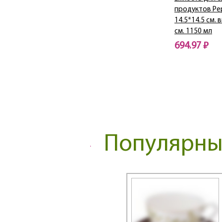
DIAMANTES
продуктов Pe
Diamond / Даймонд
14.5*14.5 см.
DOUBLE-WALL
см. 1150 мл
ELEGANCE
694.97 ₽
Ellice
Нет в наличии
Emily
Emma
EMOTION
Exotic
Family farm
Family house
Популярные
Fantasy
Fashion
Fashion Animals
Fashion Princesses
Fashion Queen
Festival
FLORAL