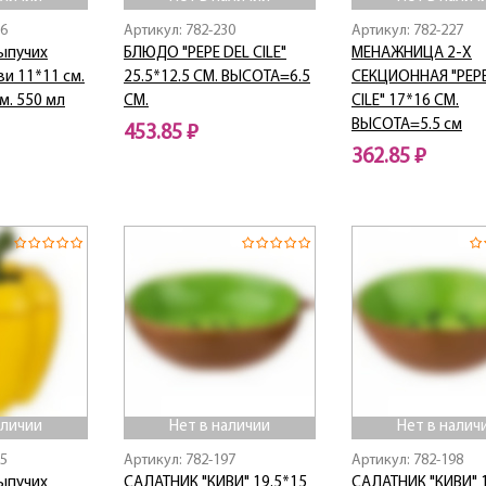
96
Артикул: 782-230
Артикул: 782-227
ыпучих
БЛЮДО "PEPE DEL CILE"
МЕНАЖНИЦА 2-Х
и 11*11 см.
25.5*12.5 СМ. ВЫСОТА=6.5
СЕКЦИОННАЯ "PEPE
м. 550 мл
СМ.
CILE" 17*16 СМ.
ВЫСОТА=5.5 см
453.85 ₽
362.85 ₽
Нет в наличии
Нет в наличии
аличии
Нет в наличии
Нет в налич
35
Артикул: 782-197
Артикул: 782-198
ыпучих
САЛАТНИК "КИВИ" 19.5*15
САЛАТНИК "КИВИ" 