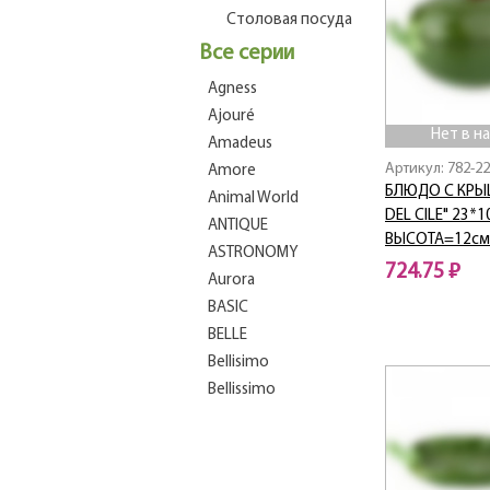
Столовая посуда
Все серии
Agness
Ajouré
Нет в н
Amadeus
Артикул: 782-2
Amore
БЛЮДО С КРЫ
Animal World
DEL CILE" 23*1
ANTIQUE
ВЫСОТА=12см
ASTRONOMY
724.75 ₽
Aurora
BASIC
Нет в наличии
BELLE
Bellisimo
Bellissimo
BEST
Bianco Marble
Blackamoor