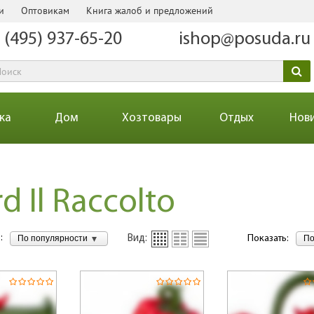
и
Оптовикам
Книга жалоб и предложений
 (495) 937-65-20
ishop@posuda.ru
ка
Дом
Хозтовары
Отдых
Нов
rd Il Raccolto
:
По популярности
По
Вид:
Показать: