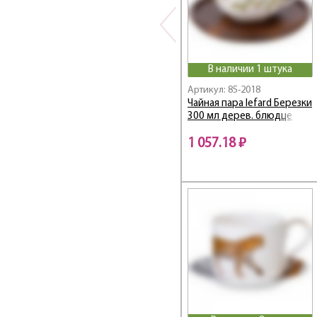
Flower Fantasy
Flower Field
Flower Symphony /
Цветочная Симфония
В наличии 1 штука
Frangrance
Артикул: 85-2018
Free Line
Чайная пара lefard Березки
FRESH
300 мл дерев. блюдце
Fruit Basket
1 057.18 ₽
Fruits&More
Funny Friends
Fusion
Garden
GLAM
Glamour и Crown
Glass Legend
Gold
Golden Rose
Gorgeous