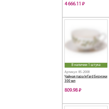
HORSE CLUB
4 666.11 ₽
Hospitality /
Хоспиталь
Il Raccolto
Infinity
INSPIRATION
Iris
Irises
Japan Sakura
KITCHEN PASSIONS
Kristall
В наличии 1 штука
Laura / Лаура
Артикул: 85-2008
Lefard
Чайная пара lefard Березки
Lefard Gold Glass
300 мл
Light Blue
809.98 ₽
Lilies
Lotus Gold
LOVE