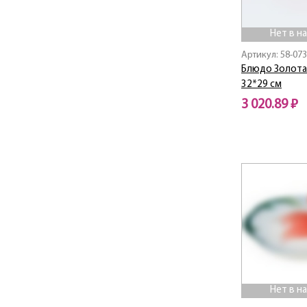
Blossom
Bluebell
Нет в н
BOHEMA
Артикул: 58-073
BON APPETIT
Блюдо Золота
Botanica
32*29 см
BOUQUET
3 020.89 ₽
Break Time
BREEZE
Нет в наличии
Bronze Classic
BUFFET
Bunny
CAT'S LOVE
Cats love
CELEBRATION
Charm
Chef sommelie
Chef sommelier
Нет в н
Chic