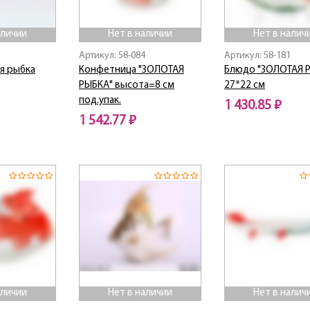
аличии
Нет в наличии
Нет в налич
Артикул: 58-084
Артикул: 58-181
я рыбка
Конфетница "ЗОЛОТАЯ
Блюдо "ЗОЛОТАЯ Р
РЫБКА" высота=8 см
27*22 см
под.упак.
1 430.85 ₽
1 542.77 ₽
Нет в наличии
Нет в наличии
аличии
Нет в наличии
Нет в налич