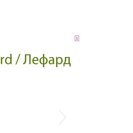
1
rd / Лефард