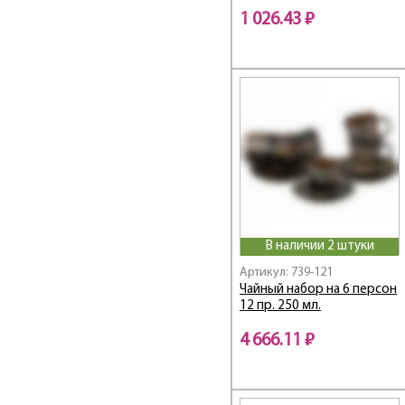
300 МЛ
GRAIN
1 026.43 ₽
Grand
GRAPHITE
GRASSLAND
Graving
Graving Color
Grey / Грей
Hammer
HAPPY DAY
Happy family
Harmony
В наличии 2 штуки
HERBAL
Артикул: 739-121
High-Tech
Чайный набор на 6 персон
HOME ATMOSPHERE
12 пр. 250 мл.
Honey bee
4 666.11 ₽
HoReCa
HORSE CLUB
Hospitality /