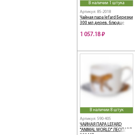
В наличии 1 штука
Flower Symphony /
Цветочная Симфония
Артикул: 85-2018
Чайная пара lefard Березки
Frangrance
300 мл дерев. блюдце
Free Line
FRESH
1 057.18 ₽
Fruit Basket
Fruits&More
Funny Friends
Fusion
Garden
GLAM
Glamour и Crown
Glass Legend
Gold
Golden Rose
В наличии 8 штук
Gorgeous
Артикул: 590-405
GRACE
ЧАЙНАЯ ПАРА LEFARD
"ANIMAL WORLD" ЛЕОПАРД
Grace / Грейс