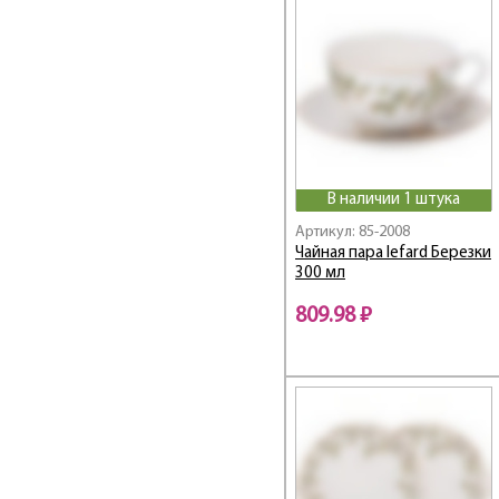
Хоспиталь
Il Raccolto
Infinity
INSPIRATION
Iris
Irises
Japan Sakura
KITCHEN PASSIONS
В наличии 1 штука
Kristall
Артикул: 85-2008
Чайная пара lefard Березки
Laura / Лаура
300 мл
Lefard
Lefard Gold Glass
809.98 ₽
Light Blue
Lilies
Lotus Gold
LOVE
LOVE STORY
LOVE YOU