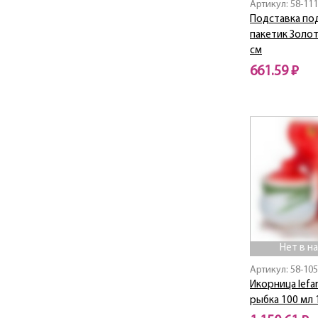
Артикул: 58-111
Children's Fun
Подставка по
Christmas Collection
пакетик Золот
CLASSIC
см
Classic / Классик
661.59 ₽
Coffee
Нет в наличии
Coffee Mania
Compliment
Cosmos
Country Life
COZY HOUSE
CROWN
CRYSTAL
Cuero
Dal Mare
Нет в н
Dandelion
Артикул: 58-10
Diamant
Икорница lefa
DIAMANTES
рыбка 100 мл 
Diamond / Даймонд