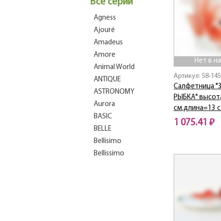
Все серии
Agness
Ajouré
Amadeus
Amore
Нет в н
Animal World
Артикул: 58-145
ANTIQUE
Салфетница "
ASTRONOMY
РЫБКА" высот
Aurora
см.длина=13 с
BASIC
1 075.41 ₽
BELLE
Нет в наличии
Bellisimo
Bellissimo
BEST
Bianco Marble
Blackamoor
Blanco
Blau Weiss