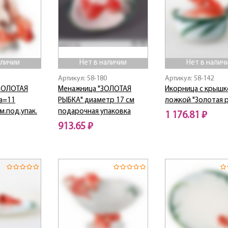
аличии
Нет в наличии
Нет в налич
Артикул: 58-180
Артикул: 58-142
ЗОЛОТАЯ
Менажница "ЗОЛОТАЯ
Икорница с крышк
а=11
РЫБКА" диаметр 17 см
ложкой "Золотая 
м.под.упак.
подарочная упаковка
1 176.81 ₽
913.65 ₽
Нет в наличии
Нет в наличии