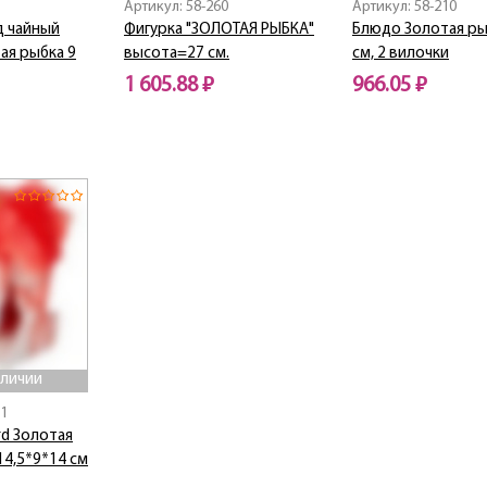
Артикул: 58-260
Артикул: 58-210
д чайный
Фигурка "ЗОЛОТАЯ РЫБКА"
Блюдо Золотая ры
ая рыбка 9
высота=27 см.
см, 2 вилочки
1 605.88 ₽
966.05 ₽
Нет в наличии
Нет в наличии
аличии
51
rd Золотая
14,5*9*14 см