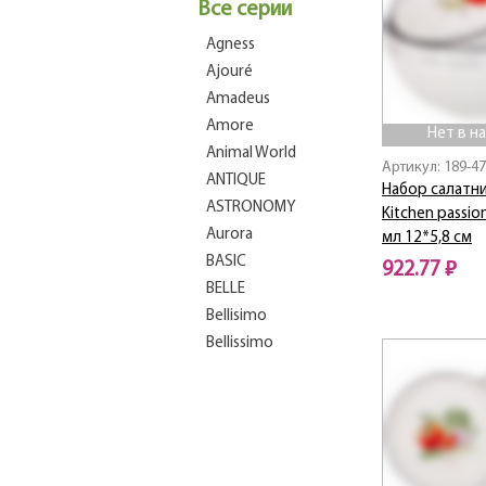
Все серии
Agness
Ajouré
Amadeus
Amore
Нет в н
Animal World
Артикул: 189-4
ANTIQUE
Набор салатни
ASTRONOMY
Kitchen passio
Aurora
мл 12*5,8 см
BASIC
922.77 ₽
BELLE
Нет в наличии
Bellisimo
Bellissimo
BEST
Bianco Marble
Blackamoor
Blanco
Blau Weiss