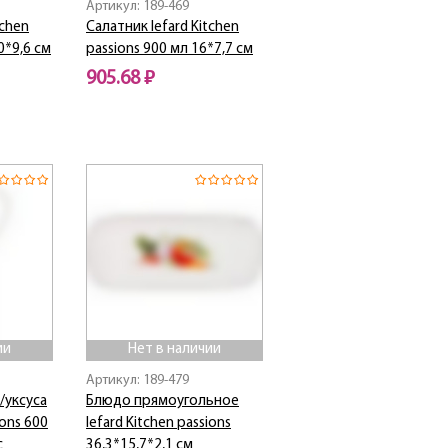
Артикул: 189-469
tchen
Салатник lefard Kitchen
0*9,6 см
passions 900 мл 16*7,7 см
905.68 ₽
Нет в наличии
ии
Нет в наличии
Артикул: 189-479
/уксуса
Блюдо прямоугольное
ions 600
lefard Kitchen passions
с
36,3*15,7*2,1 см