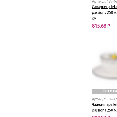
Артикул: 189-4
Children's Fun
Сахарница lefa
Christmas Collection
passions 250 м
CLASSIC
см
Classic / Классик
815.68 ₽
Coffee
Нет в наличии
Coffee Mania
Compliment
Cosmos
Country Life
COZY HOUSE
CROWN
CRYSTAL
Cuero
Dal Mare
Нет в н
Dandelion
Артикул: 189-4
Diamant
Чайная пара le
DIAMANTES
passions 250 м
Diamond / Даймонд