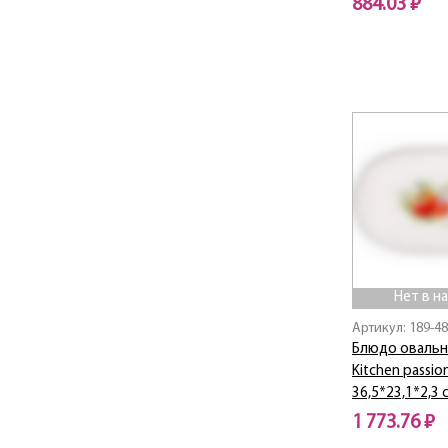
884.03 ₽
DOUBLE-WALL
Нет в наличии
ELEGANCE
Ellice
Emily
Emma
EMOTION
Exotic
Family farm
Family house
Fantasy
Fashion
Fashion Animals
Нет в н
Fashion Princesses
Артикул: 189-4
Fashion Queen
Блюдо овально
Kitchen passio
Festival
36,5*23,1*2,3 
FLORAL
1 773.76 ₽
Flower Fantasy
Flower Field