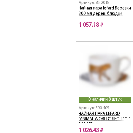
Артикул: 85-2018
GRAIN
Чайная пара lefard Березки
Grand
300 мл дерев. блюдце
GRAPHITE
1 057.18 ₽
GRASSLAND
Graving
Graving Color
Grey / Грей
Hammer
HAPPY DAY
Happy family
Harmony
HERBAL
High-Tech
В наличии 8 штук
HOME ATMOSPHERE
Артикул: 590-405
Honey bee
ЧАЙНАЯ ПАРА LEFARD
HoReCa
"ANIMAL WORLD" ЛЕОПАРД
HORSE CLUB
300 МЛ
1 026.43 ₽
Hospitality /