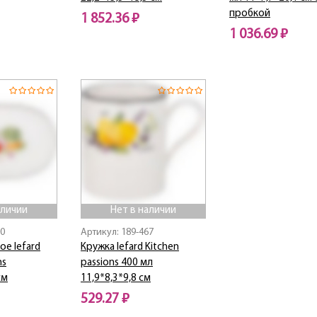
пробкой
1 852.36 ₽
1 036.69 ₽
Нет в наличии
Нет в наличии
аличии
Нет в наличии
80
Артикул: 189-467
е lefard
Кружка lefard Kitchen
ns
passions 400 мл
см
11,9*8,3*9,8 см
529.27 ₽