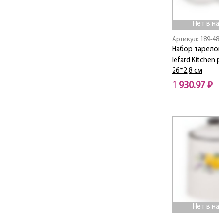
Blossom
Bluebell
Нет в н
BOHEMA
Артикул: 189-4
BON APPETIT
Набор тарело
Botanica
lefard Kitchen 
BOUQUET
26*2,8 см
Break Time
1 930.97 ₽
BREEZE
Нет в наличии
Bronze Classic
BUFFET
Bunny
CAT'S LOVE
Cats love
CELEBRATION
Charm
Chef sommelie
Chef sommelier
Нет в н
Chic