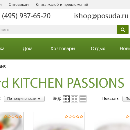
и
Оптовикам
Книга жалоб и предложений
 (495) 937-65-20
ishop@posuda.ru
ка
Дом
Хозтовары
Отдых
Нов
ONS
rd KITCHEN PASSIONS
:
По популярности
По
Вид:
Показать: