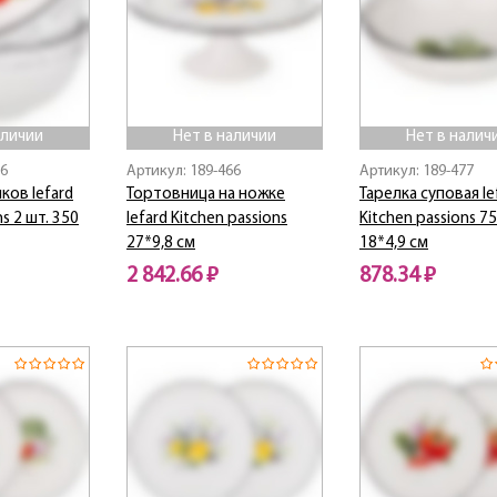
аличии
Нет в наличии
Нет в налич
76
Артикул: 189-466
Артикул: 189-477
ков lefard
Тортовница на ножке
Тарелка суповая le
ns 2 шт. 350
lefard Kitchen passions
Kitchen passions 7
27*9,8 см
18*4,9 см
2 842.66 ₽
878.34 ₽
Нет в наличии
Нет в наличии