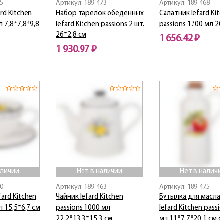
65
Артикул: 189-473
Артикул: 189-468
rd Kitchen
Набор тарелок обеденных
Салатник lefard Ki
л 7,8*7,8*9,8
lefard Kitchen passions 2 шт.
passions 1700 мл 2
26*2,8 см
1 656.42 ₽
1 930.97 ₽
Нет в наличии
Нет в наличии
аличии
Нет в наличии
Нет в налич
70
Артикул: 189-463
Артикул: 189-475
fard Kitchen
Чайник lefard Kitchen
Бутылка для масла
л 15,5*6,7 см
passions 1000 мл
lefard Kitchen pass
22,2*13,3*15,3 см
мл 11*7,7*20,1 см 