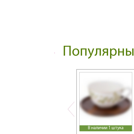
Нет в наличии
Flower Symphony /
Цветочная Симфония
Frangrance
Free Line
FRESH
Fruit Basket
Популярные
Fruits&More
Funny Friends
Fusion
Garden
GLAM
Glamour и Crown
Glass Legend
Gold
Golden Rose
Gorgeous
GRACE
В наличии 1 штука
Grace / Грейс