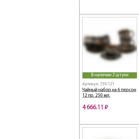
Хоспиталь
Il Raccolto
Infinity
INSPIRATION
Iris
Irises
Japan Sakura
KITCHEN PASSIONS
Kristall
Laura / Лаура
В наличии 2 штуки
Lefard
Артикул: 739-121
Lefard Gold Glass
Чайный набор на 6 персон
Light Blue
12 пр. 250 мл.
Lilies
4 666.11 ₽
Lotus Gold
LOVE
LOVE STORY
LOVE YOU