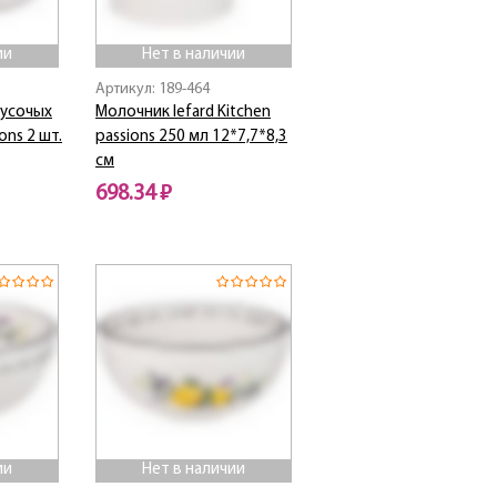
ии
Нет в наличии
Артикул: 189-464
кусочых
Молочник lefard Kitchen
ions 2 шт.
passions 250 мл 12*7,7*8,3
см
698.34 ₽
Нет в наличии
ии
Нет в наличии