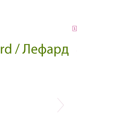
1
rd / Лефард