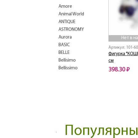
Amore
Animal World
ANTIQUE
ASTRONOMY
Aurora
Нет в н
BASIC
Артикул: 101-6
BELLE
Фигурка "КОШ
Bellisimo
см
Bellissimo
398.30 ₽
BEST
Нет в наличии
Bianco Marble
Blackamoor
Blanco
Blau Weiss
Blossom
Bluebell
Популярные
BOHEMA
BON APPETIT