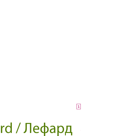
1
rd / Лефард