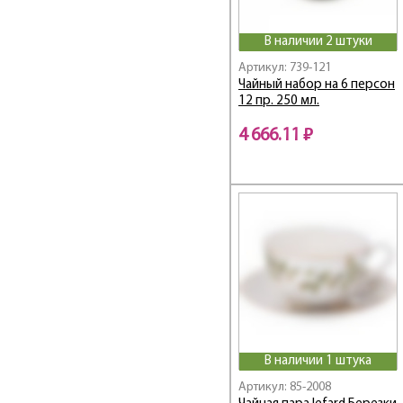
Emily
Emma
В наличии 2 штуки
EMOTION
Артикул: 739-121
Exotic
Чайный набор на 6 персон
Family farm
12 пр. 250 мл.
Family house
4 666.11 ₽
Fantasy
Fashion
Fashion Animals
Fashion Princesses
Fashion Queen
Festival
FLORAL
Flower Fantasy
Flower Field
Flower Symphony /
Цветочная Симфония
В наличии 1 штука
Frangrance
Артикул: 85-2008
Free Line