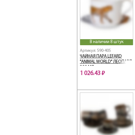
Classic / Классик
Coffee
Coffee Mania
Compliment
Cosmos
Country Life
В наличии 8 штук
COZY HOUSE
Артикул: 590-405
CROWN
ЧАЙНАЯ ПАРА LEFARD
CRYSTAL
"ANIMAL WORLD" ЛЕОПАРД
300 МЛ
Cuero
1 026.43 ₽
Dal Mare
Dandelion
Diamant
DIAMANTES
Diamond / Даймонд
DOUBLE-WALL
ELEGANCE
Ellice