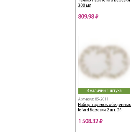
Чайная пара lefard Березки
FRESH
300 мл
Fruit Basket
809.98 ₽
Fruits&More
Funny Friends
Fusion
Garden
GLAM
Glamour и Crown
Glass Legend
Gold
Golden Rose
Gorgeous
В наличии 1 штука
GRACE
Артикул: 85-2011
Grace / Грейс
Набор тарелок обеденных
GRAIN
lefard Березки 2 шт. 26 см
Grand
1 508.32 ₽
GRAPHITE
GRASSLAND