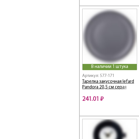
Graving
Graving Color
Grey / Грей
Hammer
HAPPY DAY
Happy family
Harmony
HERBAL
В наличии 1 штука
High-Tech
Артикул: 577-171
HOME ATMOSPHERE
Тарелка закусочная lefard
Honey bee
Pandora 20,5 см серая
HoReCa
241.01 ₽
HORSE CLUB
Hospitality /
Хоспиталь
Il Raccolto
Infinity
INSPIRATION