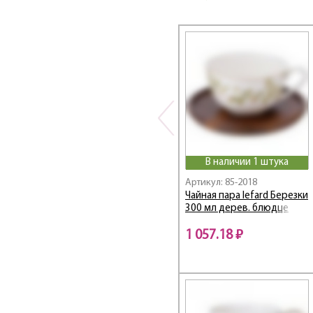
Botanica
BOUQUET
Break Time
BREEZE
Bronze Classic
BUFFET
Bunny
CAT'S LOVE
Cats love
В наличии 1 штука
CELEBRATION
Артикул: 85-2018
Charm
Чайная пара lefard Березки
Chef sommelie
300 мл дерев. блюдце
Chef sommelier
1 057.18 ₽
Chic
Children's Fun
Christmas Collection
CLASSIC