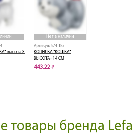
аличии
Нет в наличии
04
Артикул: 574-185
КА" высота 8
КОПИЛКА "КОШКА"
ВЫСОТА=14 СМ
443.22 ₽
Нет в наличии
 товары бренда Lefa