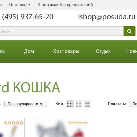
и
Оптовикам
Книга жалоб и предложений
 (495) 937-65-20
ishop@posuda.ru
ка
Дом
Хозтовары
Отдых
Нов
ard КОШКА
:
По популярности
По
Вид:
Показать: