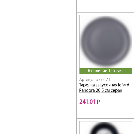
Graving
Graving Color
Grey / Грей
Hammer
HAPPY DAY
Happy family
Harmony
HERBAL
High-Tech
В наличии 1 штука
HOME ATMOSPHERE
Артикул: 577-171
Honey bee
Тарелка закусочная lefard
HoReCa
Pandora 20,5 см серая
HORSE CLUB
241.01 ₽
Hospitality /
Хоспиталь
Il Raccolto
Infinity
INSPIRATION