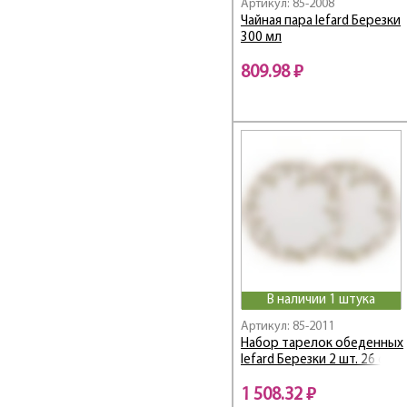
Артикул: 85-2008
FRESH
Чайная пара lefard Березки
300 мл
Fruit Basket
Fruits&More
809.98 ₽
Funny Friends
Fusion
Garden
GLAM
Glamour и Crown
Glass Legend
Gold
Golden Rose
Gorgeous
GRACE
В наличии 1 штука
Grace / Грейс
Артикул: 85-2011
GRAIN
Набор тарелок обеденных
Grand
lefard Березки 2 шт. 26 см
GRAPHITE
1 508.32 ₽
GRASSLAND