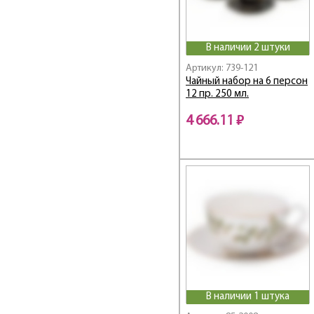
Emily
Emma
EMOTION
В наличии 2 штуки
Exotic
Артикул: 739-121
Family farm
Чайный набор на 6 персон
Family house
12 пр. 250 мл.
Fantasy
4 666.11 ₽
Fashion
Fashion Animals
Fashion Princesses
Fashion Queen
Festival
FLORAL
Flower Fantasy
Flower Field
Flower Symphony /
Цветочная Симфония
Frangrance
В наличии 1 штука
Free Line