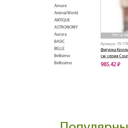
Amore
Animal World
ANTIQUE
ASTRONOMY
Aurora
Нет в н
BASIC
Артикул: 79-179
BELLE
Фигурка Кроли
Bellisimo
см. серия Count
Bellissimo
985.42 ₽
BEST
Нет в наличии
Bianco Marble
Blackamoor
Blanco
Blau Weiss
Blossom
Bluebell
BOHEMA
BON APPETIT