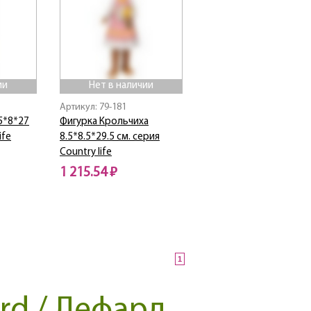
ии
Нет в наличии
Артикул: 79-181
5*8*27
Фигурка Крольчиха
ife
8.5*8.5*29.5 см. серия
Country life
1 215.54 ₽
Нет в наличии
1