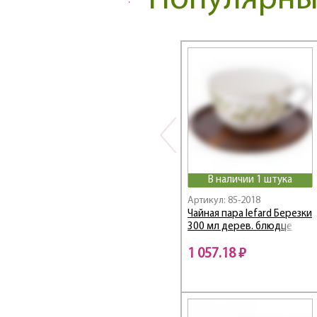
Популярные
Botanica
BOUQUET
Break Time
BREEZE
Bronze Classic
BUFFET
Bunny
CAT'S LOVE
Cats love
CELEBRATION
В наличии 1 штука
Charm
Артикул: 85-2018
Chef sommelie
Чайная пара lefard Березки
300 мл дерев. блюдце
Chef sommelier
Chic
1 057.18 ₽
Children's Fun
Christmas Collection
CLASSIC