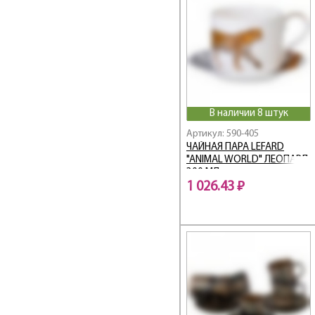
Classic / Классик
Coffee
Coffee Mania
Compliment
Cosmos
Country Life
COZY HOUSE
В наличии 8 штук
CROWN
Артикул: 590-405
CRYSTAL
ЧАЙНАЯ ПАРА LEFARD
Cuero
"ANIMAL WORLD" ЛЕОПАРД
300 МЛ
Dal Mare
1 026.43 ₽
Dandelion
Diamant
DIAMANTES
Diamond / Даймонд
DOUBLE-WALL
ELEGANCE
Ellice