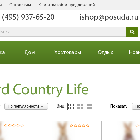
и
Оптовикам
Книга жалоб и предложений
 (495) 937-65-20
ishop@posuda.ru
ка
Дом
Хозтовары
Отдых
Нов
rd Country Life
:
По популярности
По
Вид:
Показать: