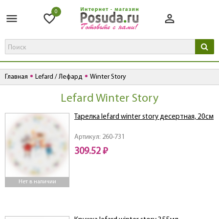
0
Главная
Lefard / Лефард
Winter Story
Lefard Winter Story
Тарелка lefard winter story десертная, 20см
Артикул: 260-731
309.52 ₽
Нет в наличии